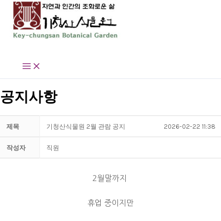
콘
텐
츠
로
기청산식물원
건
너
뛰
기
공지사항
제목
기청산식물원 2월 관람 공지
2026-02-22 11:38
작성자
직원
2월말까지
휴업 중이지만