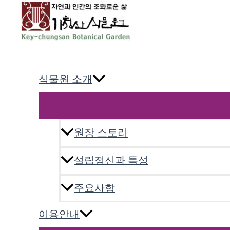
콘
텐
츠
로
기청산식물원
건
너
식물원 소개
뛰
기
원장 스토리
설립정신과 특성
주요사항
이용안내