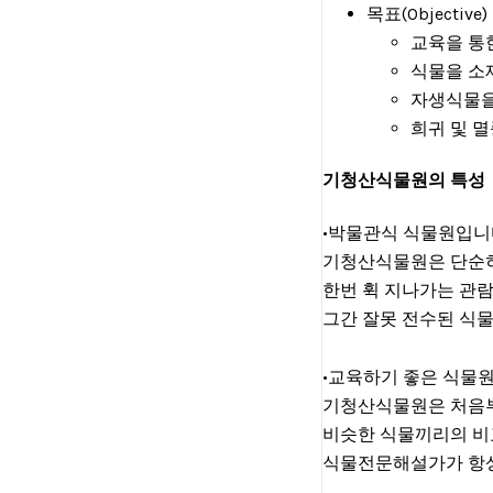
목표(Objective)
교육을 통
식물을 소
자생식물을
희귀 및 
기청산식물원의 특성
•박물관식 식물원입니
기청산식물원은 단순히
한번 휙 지나가는 관
그간 잘못 전수된 식물
•교육하기 좋은 식물
기청산식물원은 처음부
비슷한 식물끼리의 비
식물전문해설가가 항상