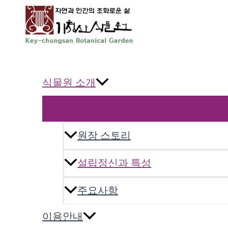
콘
텐
츠
로
기청산식물원
건
너
식물원 소개
뛰
기
원장 스토리
설립정신과 특성
주요사항
이용안내