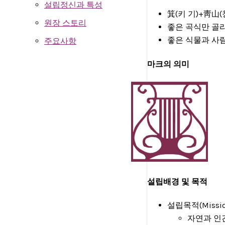
설립정신과 특성
箕(키 기)+靑山
원장 스토리
좋은 곡식만 골
좋은 식물과 사
주요사항
마크의 의미
설립배경 및 목적
설립목적(Mission
자연과 인