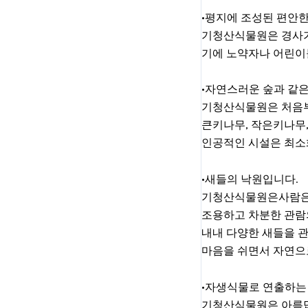
•평지에 조성된 편안
기청산식물원은 경사가
기에 노약자나 어린이
•자연스러운 숲과 같
기청산식물원은 처음부
큰키나무, 작은키나무,
인공적인 시설은 최소
•새들의 낙원입니다.
기청산식물원은사람은
조용하고 차분한 관람
내내 다양한 새들을 관
마음을 쉬면서 자연으
•자생식물로 연출하는
기청산식물원은 아름답