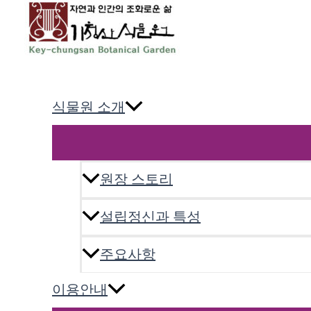
콘
텐
츠
로
기청산식물원
건
너
식물원 소개
뛰
기
원장 스토리
설립정신과 특성
주요사항
이용안내