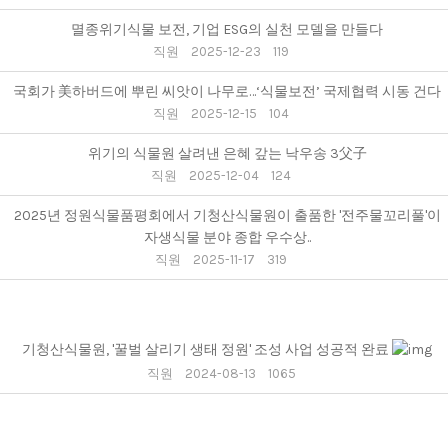
멸종위기식물 보전, 기업 ESG의 실천 모델을 만들다
직원
2025-12-23
119
국회가 美하버드에 뿌린 씨앗이 나무로…‘식물보전’ 국제협력 시동 건다
직원
2025-12-15
104
위기의 식물원 살려낸 은혜 갚는 낙우송 3父子
직원
2025-12-04
124
2025년 정원식물품평회에서 기청산식물원이 출품한 '전주물꼬리풀'이
자생식물 분야 종합 우수상..
직원
2025-11-17
319
기청산식물원, '꿀벌 살리기 생태 정원' 조성 사업 성공적 완료
직원
2024-08-13
1065