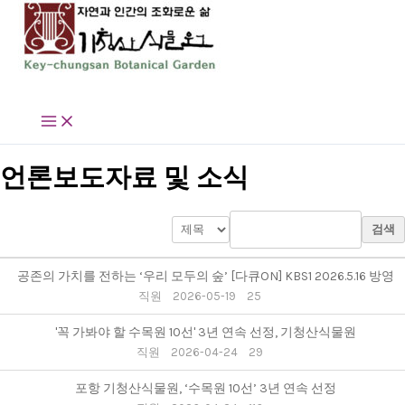
콘
텐
츠
로
기청산식물원
건
너
뛰
기
언론보도자료 및 소식
검색
공존의 가치를 전하는 ‘우리 모두의 숲’ [다큐ON] KBS1 2026.5.16 방영
직원
2026-05-19
25
'꼭 가봐야 할 수목원 10선' 3년 연속 선정, 기청산식물원
직원
2026-04-24
29
포항 기청산식물원, ‘수목원 10선’ 3년 연속 선정