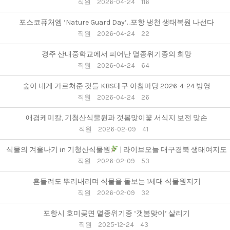
직원
2026-04-24
116
포스코퓨처엠 ‘Nature Guard Day’…포항 냉천 생태복원 나선다
직원
2026-04-24
22
경주 산내중학교에서 피어난 멸종위기종의 희망
직원
2026-04-24
64
숲이 내게 가르쳐준 것들 KBS대구 아침마당 2026-4-24 방영
직원
2026-04-24
26
애경케미칼, 기청산식물원과 갯봄맞이꽃 서식지 보전 맞손
직원
2026-02-09
41
식물의 겨울나기 in 기청산식물원
| 라이브오늘 대구경북 생태여지도
직원
2026-02-09
53
흔들려도 뿌리내리며 식물을 돌보는 1세대 식물원지기
직원
2026-02-09
32
포항시 호미곶면 멸종위기종 ‘갯봄맞이’ 살리기
직원
2025-12-24
43